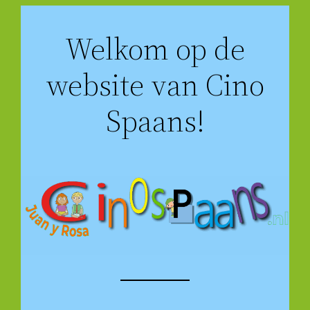
Ga
Welkom op de
naar
de
website van Cino
inhoud
Spaans!