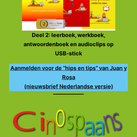
Deel 2: leerboek, werkboek,
antwoordenboek en audioclips op
USB-stick
Aanmelden voor de “hips en tips” van Juan y
Rosa
(nieuwsbrief Nederlandse versie)