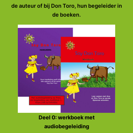
de auteur of bij Don Toro, hun begeleider in
de boeken.
Deel 0: werkboek met
audiobegeleiding