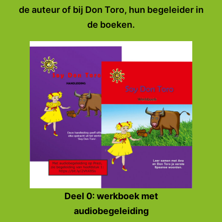
de auteur of bij Don Toro, hun begeleider in
de boeken.
Deel 0: werkboek met
audiobegeleiding