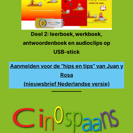
Deel 2: leerboek, werkboek,
antwoordenboek en audioclips op
USB-stick
Aanmelden voor de “hips en tips” van Juan y
Rosa
(nieuwsbrief Nederlandse versie)