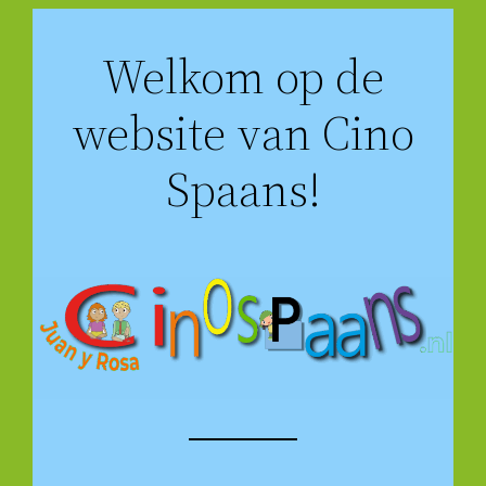
Ga
Welkom op de
naar
de
website van Cino
inhoud
Spaans!